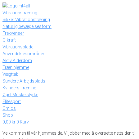
Skip
to
Vibrationstræning
content
Sikker Vibrationstræning
Naturlig bevægelsesform
Frekvenser
G-kraft
Vibrationsplade
Anvendelsesområder
Aktiv Alderdom
Træn hjemme
Vægttab
Sundere Arbejdsplads
Kvinders Træning
Øget Muskelstyrke
Elitesport
Om os
Shop
0,00
kr
0
Kurv
Velkommen til vår hjemmeside. Vi jobber med å oversette nettsiden til